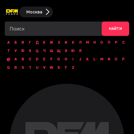
Москва
НАЙТИ
А
Б
В
Г
Д
Е
Ж
З
И
К
Л
М
Н
О
П
Р
С
Т
У
Ф
Х
Ц
Ч
Ш
Щ
Э
Ю
Я
@
A
B
C
D
E
F
G
H
I
J
K
L
M
N
O
P
Q
R
S
T
U
V
W
X
Y
Z