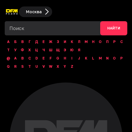
Москва
НАЙТИ
А
Б
В
Г
Д
Е
Ж
З
И
К
Л
М
Н
О
П
Р
С
Т
У
Ф
Х
Ц
Ч
Ш
Щ
Э
Ю
Я
@
A
B
C
D
E
F
G
H
I
J
K
L
M
N
O
P
Q
R
S
T
U
V
W
X
Y
Z