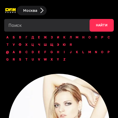
Москва
НАЙТИ
А
Б
В
Г
Д
Е
Ж
З
И
К
Л
М
Н
О
П
Р
С
Т
У
Ф
Х
Ц
Ч
Ш
Щ
Э
Ю
Я
@
A
B
C
D
E
F
G
H
I
J
K
L
M
N
O
P
Q
R
S
T
U
V
W
X
Y
Z