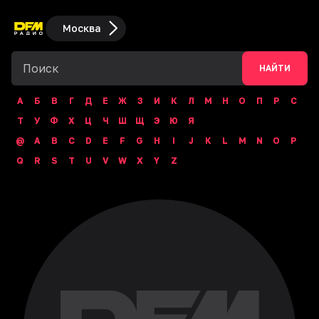
Москва
НАЙТИ
А
Б
В
Г
Д
Е
Ж
З
И
К
Л
М
Н
О
П
Р
С
Т
У
Ф
Х
Ц
Ч
Ш
Щ
Э
Ю
Я
@
A
B
C
D
E
F
G
H
I
J
K
L
M
N
O
P
Q
R
S
T
U
V
W
X
Y
Z