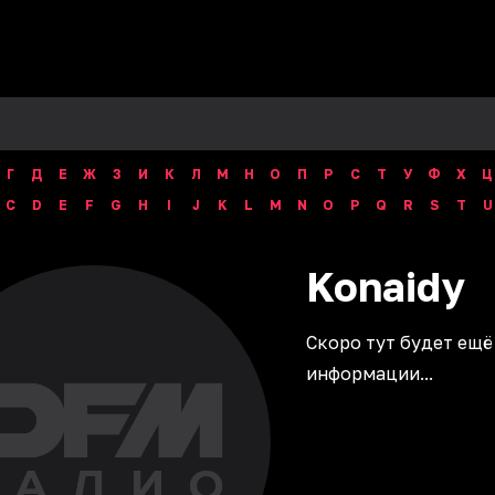
Г
Д
Е
Ж
З
И
К
Л
М
Н
О
П
Р
С
Т
У
Ф
Х
Ц
C
D
E
F
G
H
I
J
K
L
M
N
O
P
Q
R
S
T
U
Konaidy
Скоро тут будет ещё
информации...