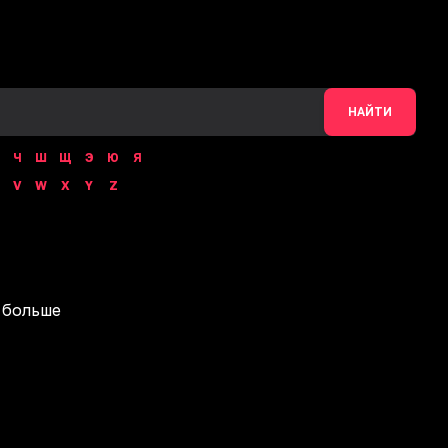
НАЙТИ
Ч
Ш
Щ
Э
Ю
Я
V
W
X
Y
Z
 больше