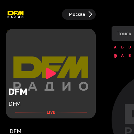
Москва
А
Б
В
@
A
B
DFM
DFM
LIVE
DFM