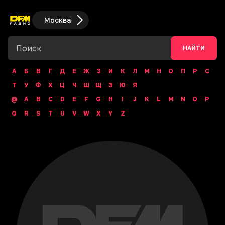
Москва
НАЙТИ
А
Б
В
Г
Д
Е
Ж
З
И
К
Л
М
Н
О
П
Р
С
Т
У
Ф
Х
Ц
Ч
Ш
Щ
Э
Ю
Я
@
A
B
C
D
E
F
G
H
I
J
K
L
M
N
O
P
Q
R
S
T
U
V
W
X
Y
Z