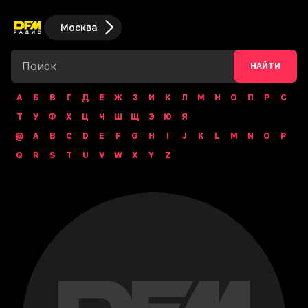
Москва
НАЙТИ
А
Б
В
Г
Д
Е
Ж
З
И
К
Л
М
Н
О
П
Р
С
Т
У
Ф
Х
Ц
Ч
Ш
Щ
Э
Ю
Я
@
A
B
C
D
E
F
G
H
I
J
K
L
M
N
O
P
Q
R
S
T
U
V
W
X
Y
Z