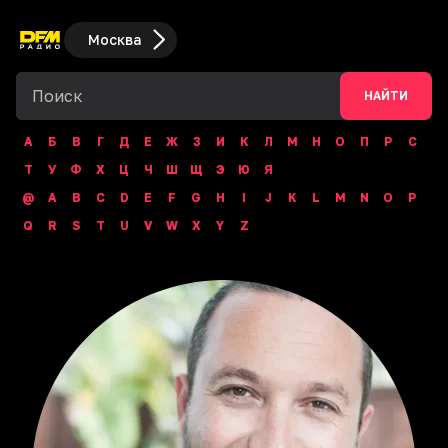
Москва
НАЙТИ
А
Б
В
Г
Д
Е
Ж
З
И
К
Л
М
Н
О
П
Р
С
Т
У
Ф
Х
Ц
Ч
Ш
Щ
Э
Ю
Я
@
A
B
C
D
E
F
G
H
I
J
K
L
M
N
O
P
Q
R
S
T
U
V
W
X
Y
Z