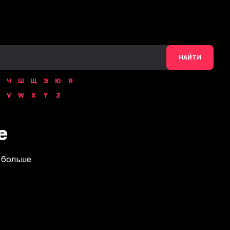
НАЙТИ
Ч
Ш
Щ
Э
Ю
Я
V
W
X
Y
Z
e
 больше