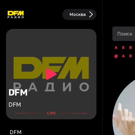
Москва
А
Б
В
@
A
B
DFM
DFM
LIVE
DFM