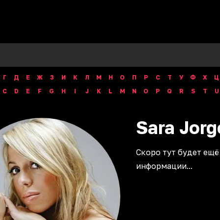
Г
Д
Е
Ж
З
И
К
Л
М
Н
О
П
Р
С
Т
У
Ф
Х
Ц
C
D
E
F
G
H
I
J
K
L
M
N
O
P
Q
R
S
T
U
Sara
Jorg
Скоро тут будет ещё
информации...