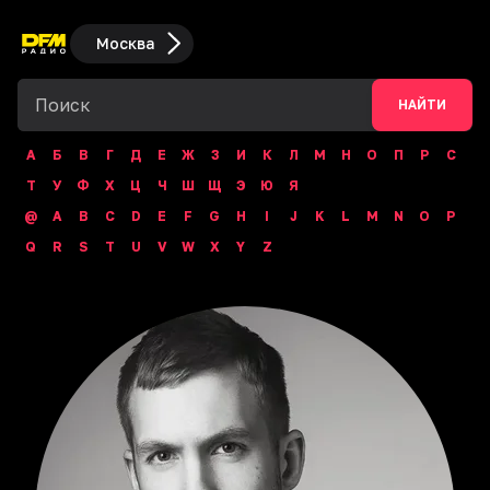
Москва
НАЙТИ
А
Б
В
Г
Д
Е
Ж
З
И
К
Л
М
Н
О
П
Р
С
Т
У
Ф
Х
Ц
Ч
Ш
Щ
Э
Ю
Я
@
A
B
C
D
E
F
G
H
I
J
K
L
M
N
O
P
Q
R
S
T
U
V
W
X
Y
Z