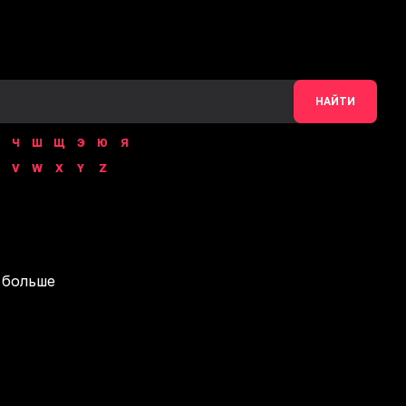
НАЙТИ
Ч
Ш
Щ
Э
Ю
Я
V
W
X
Y
Z
 больше