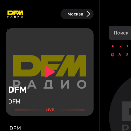
Москва
А
Б
В
@
A
B
DFM
DFM
LIVE
DFM