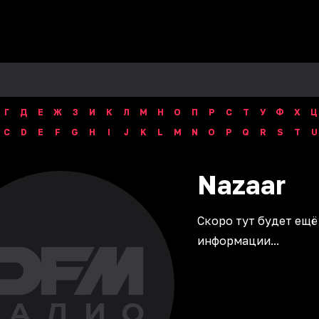
Г
Д
Е
Ж
З
И
К
Л
М
Н
О
П
Р
С
Т
У
Ф
Х
Ц
C
D
E
F
G
H
I
J
K
L
M
N
O
P
Q
R
S
T
U
Nazaar
Скоро тут будет ещё
информации...