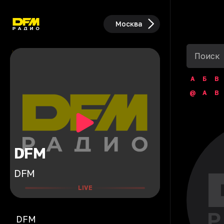
Москва
А
Б
В
@
A
B
DFM
DFM
LIVE
DFM