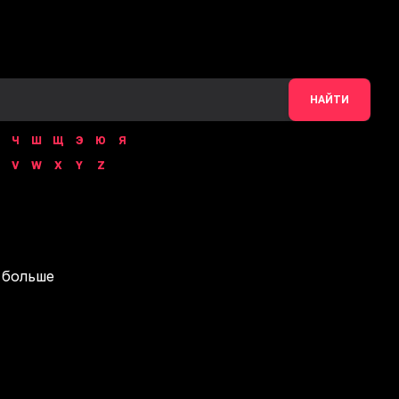
НАЙТИ
Ч
Ш
Щ
Э
Ю
Я
V
W
X
Y
Z
 больше