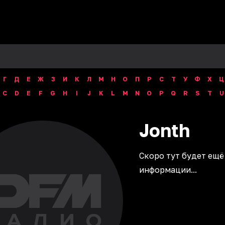
Г
Д
Е
Ж
З
И
К
Л
М
Н
О
П
Р
С
Т
У
Ф
Х
Ц
C
D
E
F
G
H
I
J
K
L
M
N
O
P
Q
R
S
T
U
Jonth
Скоро тут будет ещё
информации...