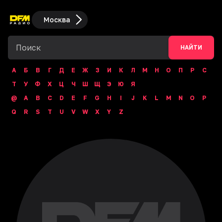
Москва
НАЙТИ
А
Б
В
Г
Д
Е
Ж
З
И
К
Л
М
Н
О
П
Р
С
Т
У
Ф
Х
Ц
Ч
Ш
Щ
Э
Ю
Я
@
A
B
C
D
E
F
G
H
I
J
K
L
M
N
O
P
Q
R
S
T
U
V
W
X
Y
Z