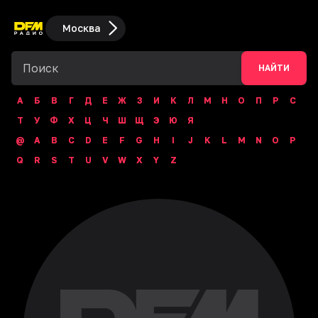
Москва
НАЙТИ
А
Б
В
Г
Д
Е
Ж
З
И
К
Л
М
Н
О
П
Р
С
Т
У
Ф
Х
Ц
Ч
Ш
Щ
Э
Ю
Я
@
A
B
C
D
E
F
G
H
I
J
K
L
M
N
O
P
Q
R
S
T
U
V
W
X
Y
Z