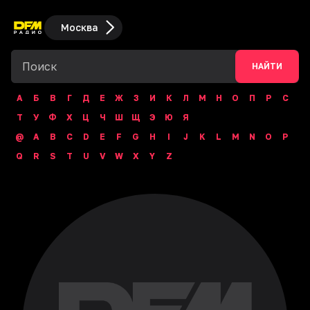
Москва
НАЙТИ
А
Б
В
Г
Д
Е
Ж
З
И
К
Л
М
Н
О
П
Р
С
Т
У
Ф
Х
Ц
Ч
Ш
Щ
Э
Ю
Я
@
A
B
C
D
E
F
G
H
I
J
K
L
M
N
O
P
Q
R
S
T
U
V
W
X
Y
Z