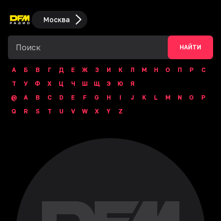
Москва
НАЙТИ
А
Б
В
Г
Д
Е
Ж
З
И
К
Л
М
Н
О
П
Р
С
Т
У
Ф
Х
Ц
Ч
Ш
Щ
Э
Ю
Я
@
A
B
C
D
E
F
G
H
I
J
K
L
M
N
O
P
Q
R
S
T
U
V
W
X
Y
Z