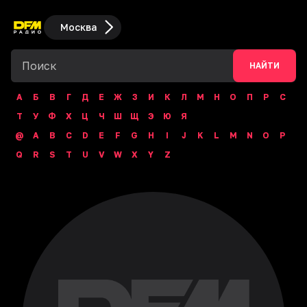
Москва
НАЙТИ
А
Б
В
Г
Д
Е
Ж
З
И
К
Л
М
Н
О
П
Р
С
Т
У
Ф
Х
Ц
Ч
Ш
Щ
Э
Ю
Я
@
A
B
C
D
E
F
G
H
I
J
K
L
M
N
O
P
Q
R
S
T
U
V
W
X
Y
Z