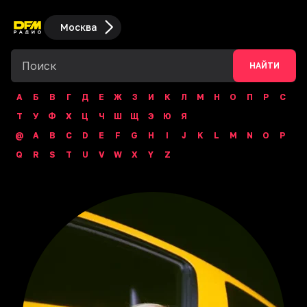
Москва
НАЙТИ
А
Б
В
Г
Д
Е
Ж
З
И
К
Л
М
Н
О
П
Р
С
Т
У
Ф
Х
Ц
Ч
Ш
Щ
Э
Ю
Я
@
A
B
C
D
E
F
G
H
I
J
K
L
M
N
O
P
Q
R
S
T
U
V
W
X
Y
Z