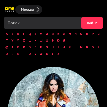
Москва
НАЙТИ
А
Б
В
Г
Д
Е
Ж
З
И
К
Л
М
Н
О
П
Р
С
Т
У
Ф
Х
Ц
Ч
Ш
Щ
Э
Ю
Я
@
A
B
C
D
E
F
G
H
I
J
K
L
M
N
O
P
Q
R
S
T
U
V
W
X
Y
Z