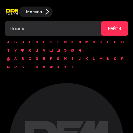
Москва
НАЙТИ
А
Б
В
Г
Д
Е
Ж
З
И
К
Л
М
Н
О
П
Р
С
Т
У
Ф
Х
Ц
Ч
Ш
Щ
Э
Ю
Я
@
A
B
C
D
E
F
G
H
I
J
K
L
M
N
O
P
Q
R
S
T
U
V
W
X
Y
Z