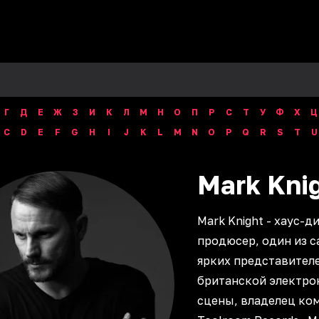
Г
Д
Е
Ж
З
И
К
Л
М
Н
О
П
Р
С
Т
У
Ф
Х
Ц
C
D
E
F
G
H
I
J
K
L
M
N
O
P
Q
R
S
T
U
Mark
Kni
Mark Knight - хаус-д
продюсер, один из 
ярких представител
британской электро
сцены, владелец ко