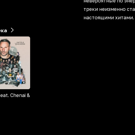
невероятные по эне
треки неизменно ст
настоящими хитами.
ека
feat. Chenai &