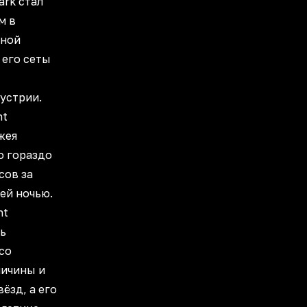
ark стал
м в
ьной
 его сеты
устрии.
ht
жея
о гораздо
сов за
ей ночью.
ht
ь
со
личины и
ёзд, а его