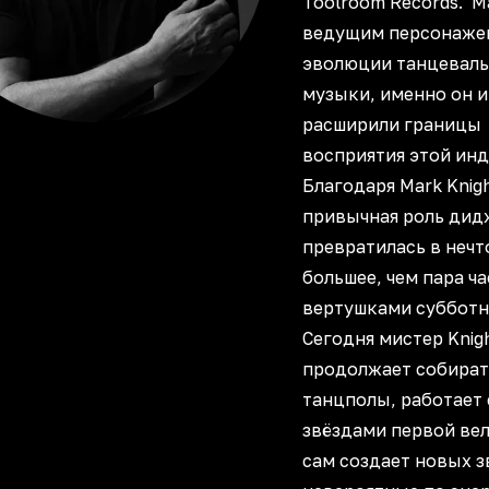
Toolroom Records. M
ведущим персонаже
эволюции танцевал
музыки, именно он и
расширили границы
восприятия этой инд
Благодаря Mark Knig
привычная роль дид
превратилась в нечт
большее, чем пара ча
вертушками субботн
Сегодня мистер Knig
продолжает собират
танцполы, работает 
звёздами первой ве
сам создает новых зв