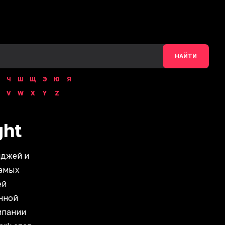
НАЙТИ
Ч
Ш
Щ
Э
Ю
Я
V
W
X
Y
Z
ght
иджей и
самых
ей
нной
мпании