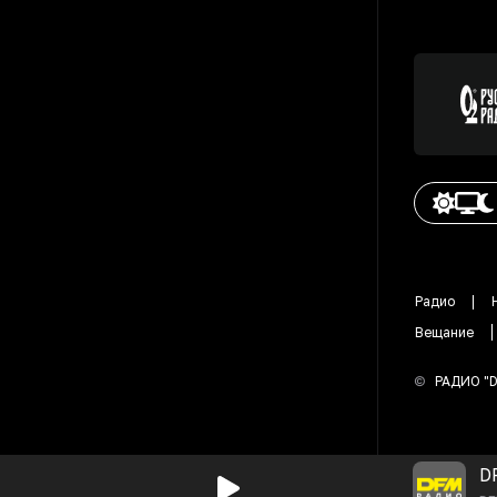
Радио
Вещание
©
РАДИО "
D