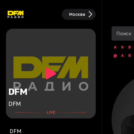
Москва
А
Б
В
@
A
B
DFM
DFM
LIVE
DFM