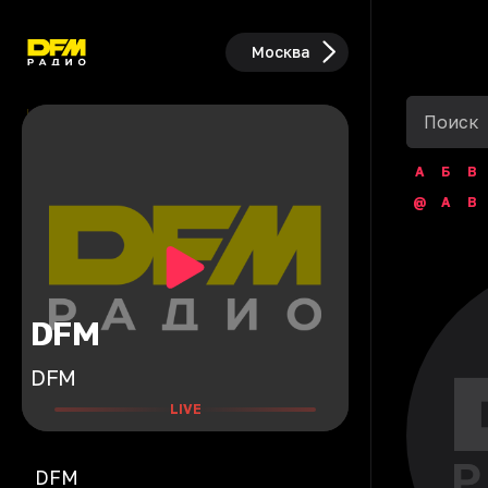
Москва
А
Б
В
@
A
B
DFM
DFM
LIVE
DFM