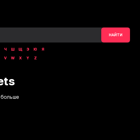
НАЙТИ
Ч
Ш
Щ
Э
Ю
Я
V
W
X
Y
Z
ets
 больше