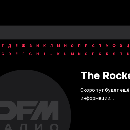
Г
Д
Е
Ж
З
И
К
Л
М
Н
О
П
Р
С
Т
У
Ф
Х
Ц
C
D
E
F
G
H
I
J
K
L
M
N
O
P
Q
R
S
T
U
The
Rock
Скоро тут будет ещё
информации...