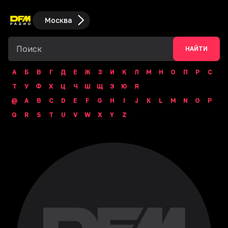
Москва
НАЙТИ
А
Б
В
Г
Д
Е
Ж
З
И
К
Л
М
Н
О
П
Р
С
Т
У
Ф
Х
Ц
Ч
Ш
Щ
Э
Ю
Я
@
A
B
C
D
E
F
G
H
I
J
K
L
M
N
O
P
Q
R
S
T
U
V
W
X
Y
Z