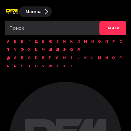
Москва
НАЙТИ
А
Б
В
Г
Д
Е
Ж
З
И
К
Л
М
Н
О
П
Р
С
Т
У
Ф
Х
Ц
Ч
Ш
Щ
Э
Ю
Я
@
A
B
C
D
E
F
G
H
I
J
K
L
M
N
O
P
Q
R
S
T
U
V
W
X
Y
Z