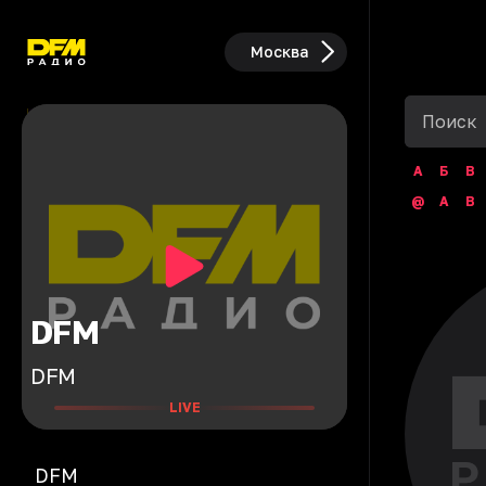
Москва
А
Б
В
@
A
B
DFM
DFM
LIVE
DFM