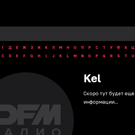
Г
Д
Е
Ж
З
И
К
Л
М
Н
О
П
Р
С
Т
У
Ф
Х
Ц
C
D
E
F
G
H
I
J
K
L
M
N
O
P
Q
R
S
T
U
Kel
Скоро тут будет ещё
информации...