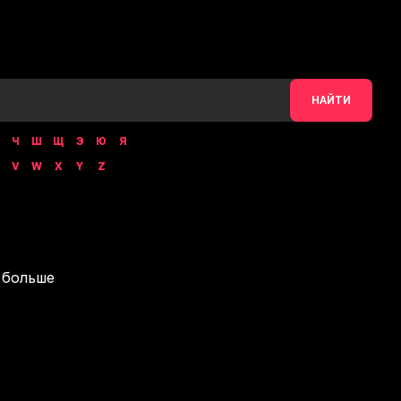
НАЙТИ
Ч
Ш
Щ
Э
Ю
Я
V
W
X
Y
Z
 больше