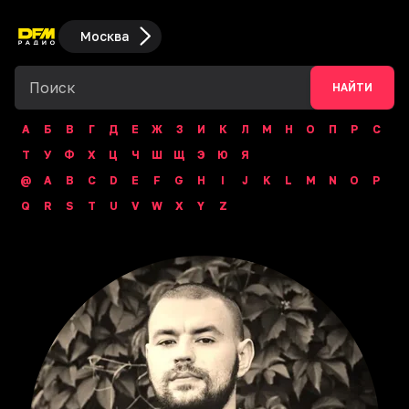
Москва
НАЙТИ
А
Б
В
Г
Д
Е
Ж
З
И
К
Л
М
Н
О
П
Р
С
Т
У
Ф
Х
Ц
Ч
Ш
Щ
Э
Ю
Я
@
A
B
C
D
E
F
G
H
I
J
K
L
M
N
O
P
Q
R
S
T
U
V
W
X
Y
Z