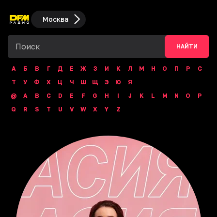
Москва
НАЙТИ
А
Б
В
Г
Д
Е
Ж
З
И
К
Л
М
Н
О
П
Р
С
Т
У
Ф
Х
Ц
Ч
Ш
Щ
Э
Ю
Я
@
A
B
C
D
E
F
G
H
I
J
K
L
M
N
O
P
Q
R
S
T
U
V
W
X
Y
Z