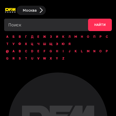
Москва
НАЙТИ
А
Б
В
Г
Д
Е
Ж
З
И
К
Л
М
Н
О
П
Р
С
Т
У
Ф
Х
Ц
Ч
Ш
Щ
Э
Ю
Я
@
A
B
C
D
E
F
G
H
I
J
K
L
M
N
O
P
Q
R
S
T
U
V
W
X
Y
Z