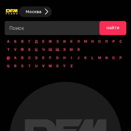
Москва
НАЙТИ
А
Б
В
Г
Д
Е
Ж
З
И
К
Л
М
Н
О
П
Р
С
Т
У
Ф
Х
Ц
Ч
Ш
Щ
Э
Ю
Я
@
A
B
C
D
E
F
G
H
I
J
K
L
M
N
O
P
Q
R
S
T
U
V
W
X
Y
Z