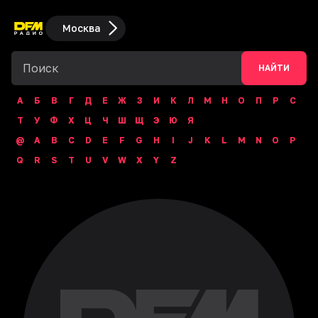
Москва
НАЙТИ
А
Б
В
Г
Д
Е
Ж
З
И
К
Л
М
Н
О
П
Р
С
Т
У
Ф
Х
Ц
Ч
Ш
Щ
Э
Ю
Я
@
A
B
C
D
E
F
G
H
I
J
K
L
M
N
O
P
Q
R
S
T
U
V
W
X
Y
Z