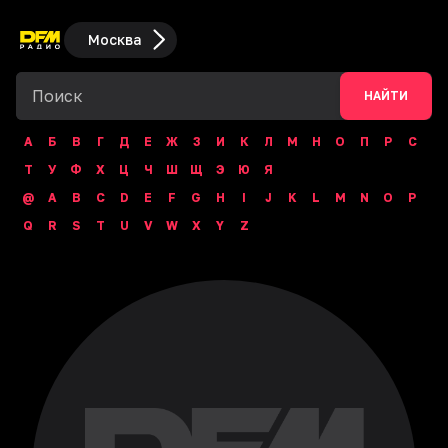
Москва
НАЙТИ
А
Б
В
Г
Д
Е
Ж
З
И
К
Л
М
Н
О
П
Р
С
Т
У
Ф
Х
Ц
Ч
Ш
Щ
Э
Ю
Я
@
A
B
C
D
E
F
G
H
I
J
K
L
M
N
O
P
Q
R
S
T
U
V
W
X
Y
Z