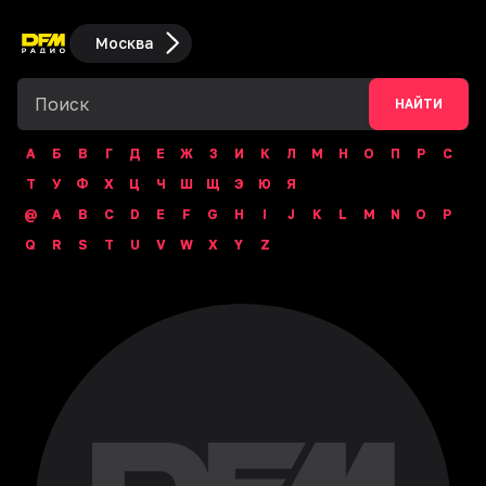
Москва
НАЙТИ
А
Б
В
Г
Д
Е
Ж
З
И
К
Л
М
Н
О
П
Р
С
Т
У
Ф
Х
Ц
Ч
Ш
Щ
Э
Ю
Я
@
A
B
C
D
E
F
G
H
I
J
K
L
M
N
O
P
Q
R
S
T
U
V
W
X
Y
Z