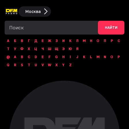
Москва
НАЙТИ
А
Б
В
Г
Д
Е
Ж
З
И
К
Л
М
Н
О
П
Р
С
Т
У
Ф
Х
Ц
Ч
Ш
Щ
Э
Ю
Я
@
A
B
C
D
E
F
G
H
I
J
K
L
M
N
O
P
Q
R
S
T
U
V
W
X
Y
Z