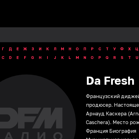
Г
Д
Е
Ж
З
И
К
Л
М
Н
О
П
Р
С
Т
У
Ф
Х
Ц
C
D
E
F
G
H
I
J
K
L
M
N
O
P
Q
R
S
T
U
Da
Fresh
Французский дидже
продюсер. Настояще
Арнауд Каскера (Arn
Caschera). Место ро
Франция Биография