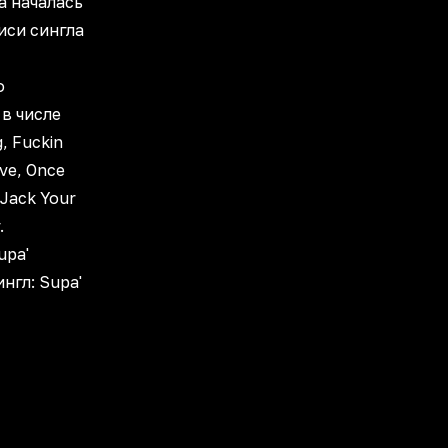
а началась
иси сингла
о
в числе
, Fuckin
ve, Once
 Jack Your
.
upa'
ингл: Supa'