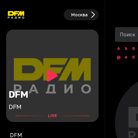
Москва
А
Б
В
@
A
B
DFM
DFM
LIVE
DFM