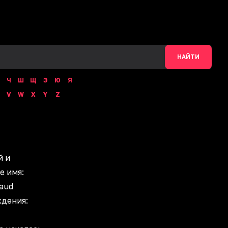
НАЙТИ
Ч
Ш
Щ
Э
Ю
Я
V
W
X
Y
Z
й и
е имя:
aud
ждения: