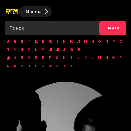
Москва
НАЙТИ
А
Б
В
Г
Д
Е
Ж
З
И
К
Л
М
Н
О
П
Р
С
Т
У
Ф
Х
Ц
Ч
Ш
Щ
Э
Ю
Я
@
A
B
C
D
E
F
G
H
I
J
K
L
M
N
O
P
Q
R
S
T
U
V
W
X
Y
Z