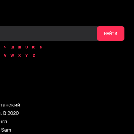
НАЙТИ
Ч
Ш
Щ
Э
Ю
Я
V
W
X
Y
Z
итанский
. В 2020
нгл
с Sam