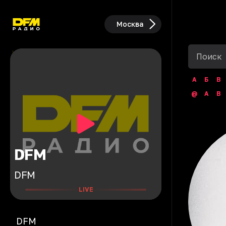
Москва
А
Б
В
@
A
B
DFM
DFM
LIVE
DFM