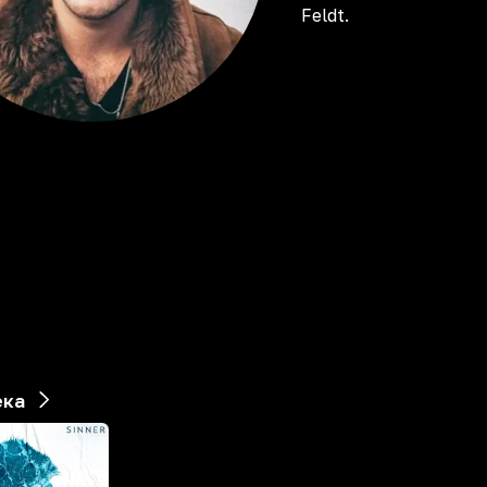
Feldt.
ека