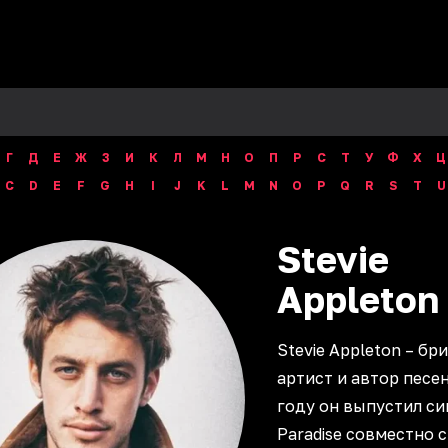
Г
Д
Е
Ж
З
И
К
Л
М
Н
О
П
Р
С
Т
У
Ф
Х
Ц
C
D
E
F
G
H
I
J
K
L
M
N
O
P
Q
R
S
T
U
Stevie
Appleton
Stevie Appleton – бр
артист и автор песен
году он выпустил си
Paradise совместно 