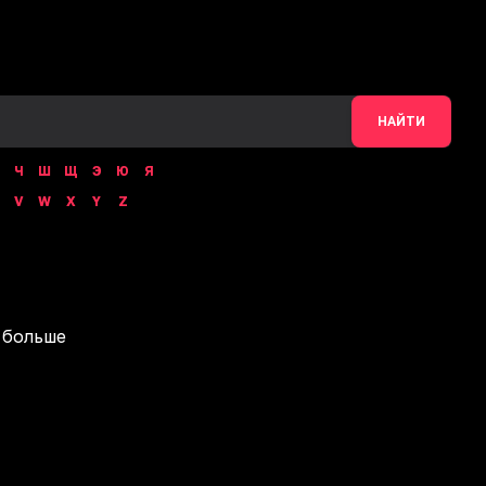
НАЙТИ
Ч
Ш
Щ
Э
Ю
Я
V
W
X
Y
Z
 больше