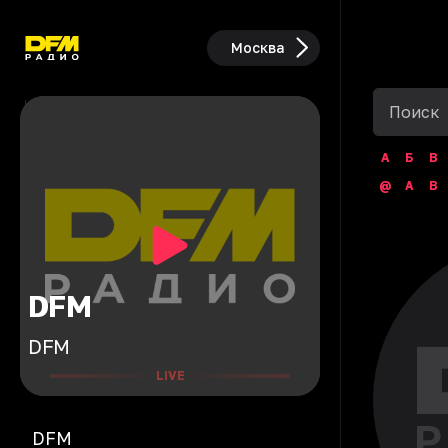
Москва
А
Б
В
@
A
B
DFM
DFM
LIVE
DFM