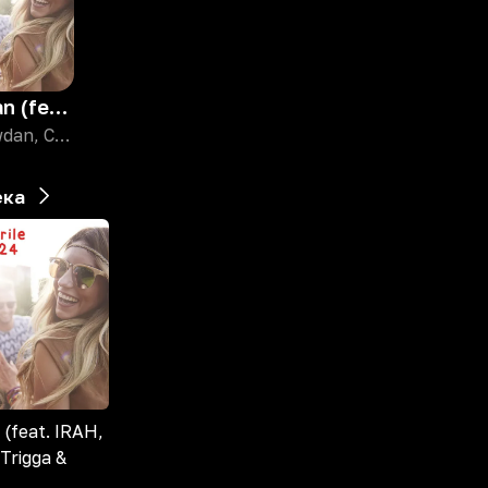
Baddadan (feat. IRAH, Flowdan, Trigga & Takura)
Bou, Flowdan, Chase & Status
ека
(feat. IRAH,
Trigga &