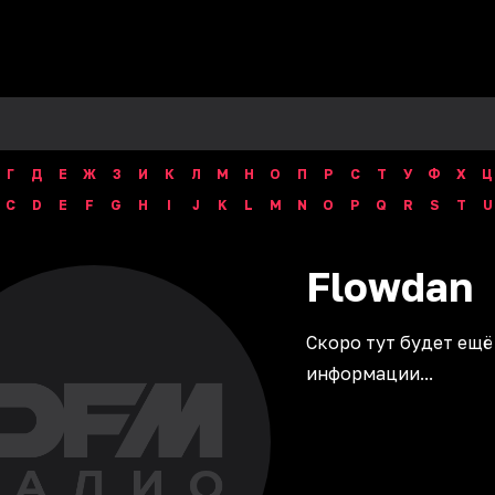
Г
Д
Е
Ж
З
И
К
Л
М
Н
О
П
Р
С
Т
У
Ф
Х
Ц
C
D
E
F
G
H
I
J
K
L
M
N
O
P
Q
R
S
T
U
Flowdan
Скоро тут будет ещё
информации...