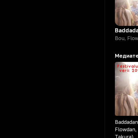
Медиат
Baddadan 
Flowdan, 
Takura)