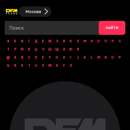
Москва
НАЙТИ
А
Б
В
Г
Д
Е
Ж
З
И
К
Л
М
Н
О
П
Р
С
Т
У
Ф
Х
Ц
Ч
Ш
Щ
Э
Ю
Я
@
A
B
C
D
E
F
G
H
I
J
K
L
M
N
O
P
Q
R
S
T
U
V
W
X
Y
Z