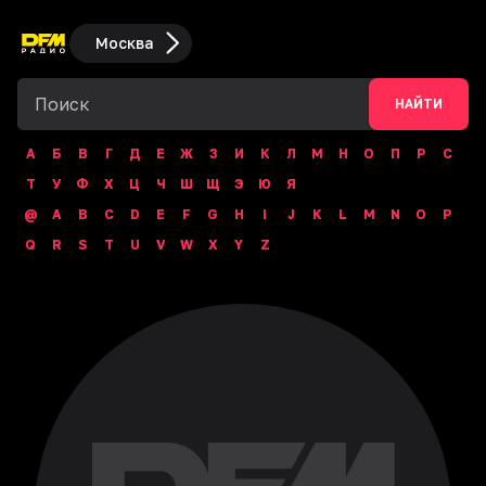
Москва
НАЙТИ
А
Б
В
Г
Д
Е
Ж
З
И
К
Л
М
Н
О
П
Р
С
Т
У
Ф
Х
Ц
Ч
Ш
Щ
Э
Ю
Я
@
A
B
C
D
E
F
G
H
I
J
K
L
M
N
O
P
Q
R
S
T
U
V
W
X
Y
Z