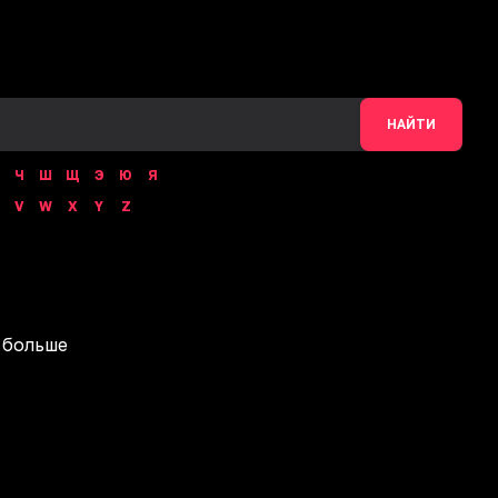
НАЙТИ
Ч
Ш
Щ
Э
Ю
Я
V
W
X
Y
Z
 больше