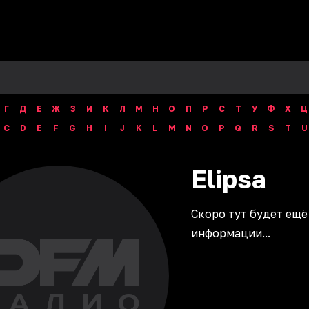
Г
Д
Е
Ж
З
И
К
Л
М
Н
О
П
Р
С
Т
У
Ф
Х
Ц
C
D
E
F
G
H
I
J
K
L
M
N
O
P
Q
R
S
T
U
Elipsa
Скоро тут будет ещё
информации...