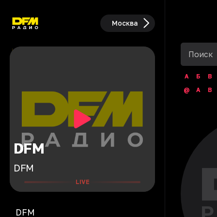
Москва
А
Б
В
@
A
B
DFM
DFM
LIVE
DFM