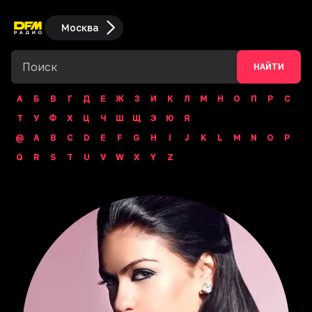
Москва
НАЙТИ
А
Б
В
Г
Д
Е
Ж
З
И
К
Л
М
Н
О
П
Р
С
Т
У
Ф
Х
Ц
Ч
Ш
Щ
Э
Ю
Я
@
A
B
C
D
E
F
G
H
I
J
K
L
M
N
O
P
Q
R
S
T
U
V
W
X
Y
Z