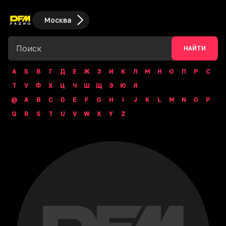
Москва
НАЙТИ
А
Б
В
Г
Д
Е
Ж
З
И
К
Л
М
Н
О
П
Р
С
Т
У
Ф
Х
Ц
Ч
Ш
Щ
Э
Ю
Я
@
A
B
C
D
E
F
G
H
I
J
K
L
M
N
O
P
Q
R
S
T
U
V
W
X
Y
Z