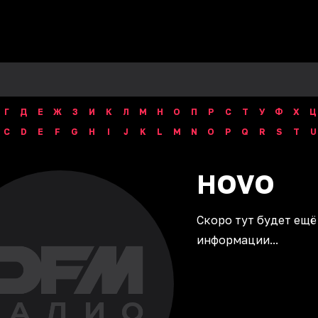
Г
Д
Е
Ж
З
И
К
Л
М
Н
О
П
Р
С
Т
У
Ф
Х
Ц
C
D
E
F
G
H
I
J
K
L
M
N
O
P
Q
R
S
T
U
HOVO
Скоро тут будет ещё
информации...