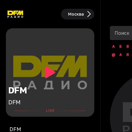
Москва
А
Б
В
@
A
B
DFM
DFM
LIVE
DFM