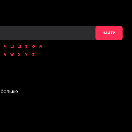
НАЙТИ
Ч
Ш
Щ
Э
Ю
Я
V
W
X
Y
Z
 больше