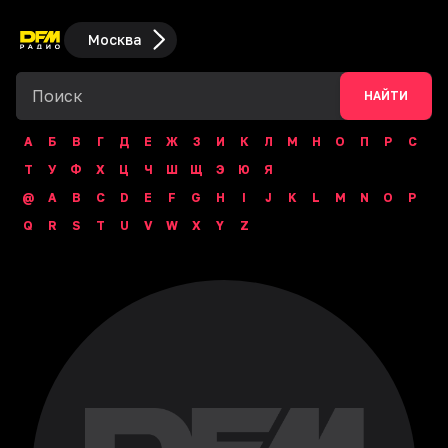
Москва
НАЙТИ
А
Б
В
Г
Д
Е
Ж
З
И
К
Л
М
Н
О
П
Р
С
Т
У
Ф
Х
Ц
Ч
Ш
Щ
Э
Ю
Я
@
A
B
C
D
E
F
G
H
I
J
K
L
M
N
O
P
Q
R
S
T
U
V
W
X
Y
Z