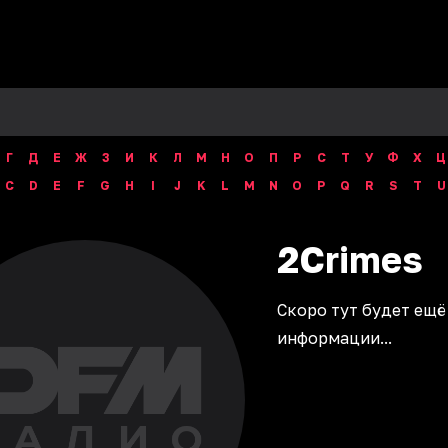
Г
Д
Е
Ж
З
И
К
Л
М
Н
О
П
Р
С
Т
У
Ф
Х
Ц
C
D
E
F
G
H
I
J
K
L
M
N
O
P
Q
R
S
T
U
2Crimes
Скоро тут будет ещё
информации...