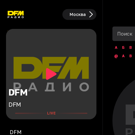
Москва
А
Б
В
@
A
B
DFM
DFM
LIVE
DFM