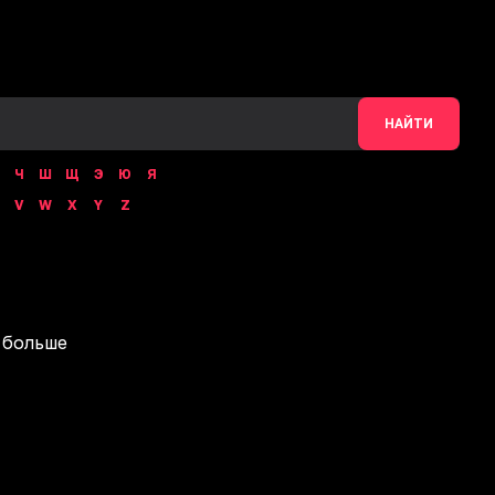
НАЙТИ
Ч
Ш
Щ
Э
Ю
Я
V
W
X
Y
Z
 больше