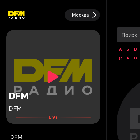
Москва
А
Б
В
@
A
B
DFM
DFM
LIVE
DFM