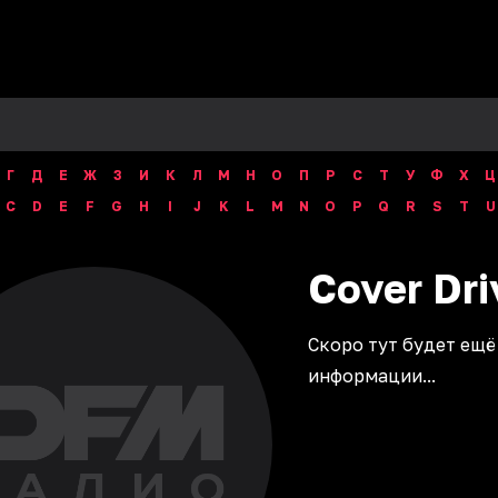
Г
Д
Е
Ж
З
И
К
Л
М
Н
О
П
Р
С
Т
У
Ф
Х
Ц
C
D
E
F
G
H
I
J
K
L
M
N
O
P
Q
R
S
T
U
Cover
Dri
Скоро тут будет ещё
информации...