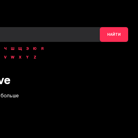
НАЙТИ
Ч
Ш
Щ
Э
Ю
Я
V
W
X
Y
Z
ve
 больше