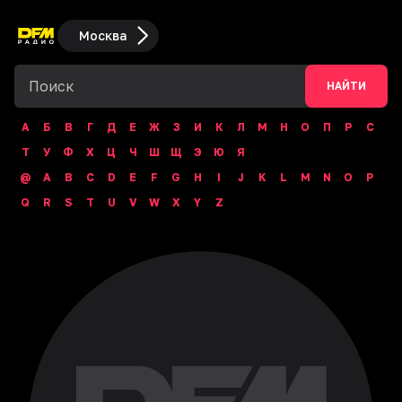
Москва
НАЙТИ
А
Б
В
Г
Д
Е
Ж
З
И
К
Л
М
Н
О
П
Р
С
Т
У
Ф
Х
Ц
Ч
Ш
Щ
Э
Ю
Я
@
A
B
C
D
E
F
G
H
I
J
K
L
M
N
O
P
Q
R
S
T
U
V
W
X
Y
Z