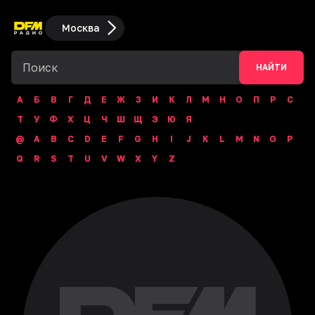
Москва
НАЙТИ
А
Б
В
Г
Д
Е
Ж
З
И
К
Л
М
Н
О
П
Р
С
Т
У
Ф
Х
Ц
Ч
Ш
Щ
Э
Ю
Я
@
A
B
C
D
E
F
G
H
I
J
K
L
M
N
O
P
Q
R
S
T
U
V
W
X
Y
Z