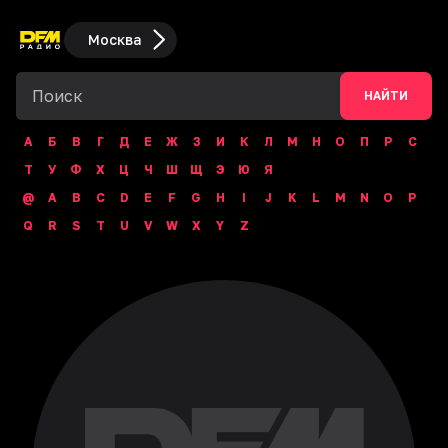
Москва
НАЙТИ
А
Б
В
Г
Д
Е
Ж
З
И
К
Л
М
Н
О
П
Р
С
Т
У
Ф
Х
Ц
Ч
Ш
Щ
Э
Ю
Я
@
A
B
C
D
E
F
G
H
I
J
K
L
M
N
O
P
Q
R
S
T
U
V
W
X
Y
Z