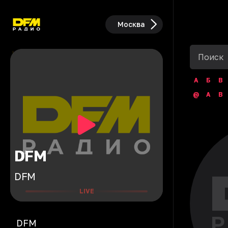
Москва
А
Б
В
@
A
B
DFM
DFM
LIVE
DFM