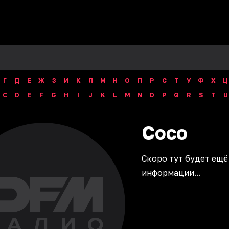
Г
Д
Е
Ж
З
И
К
Л
М
Н
О
П
Р
С
Т
У
Ф
Х
Ц
C
D
E
F
G
H
I
J
K
L
M
N
O
P
Q
R
S
T
U
Coco
Скоро тут будет ещё
информации...