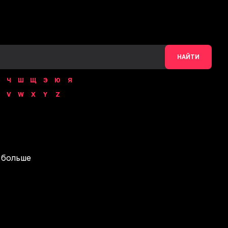
НАЙТИ
Ч
Ш
Щ
Э
Ю
Я
V
W
X
Y
Z
 больше